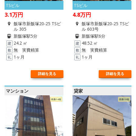
TSビル
TSビル
3.1
万円
4.8
万円
飯塚市新飯塚20-25 TSビ
飯塚市新飯塚20-25 TSビ
ル 305
ル 603号
新飯塚駅5分
新飯塚駅6分
24.2 ㎡
48.52 ㎡
建
建
無 実費精算
無 実費精算
敷
敷
1ヶ月
1ヶ月
礼
礼
詳細を見る
詳細を見る
マンション
貸家
画像14枚
画像18枚