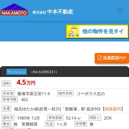
中本不動産
株式会社
流通図面PDF
マンション
（No.b2065331）
4.5
万円
賃料
所在地
飯塚市新立岩11-6
物件名称
コーポラス志の
部屋号数
402
交通
福北ゆたか線(折尾～桂川)
「新飯塚」駅
徒歩9分【
経路案内
】
築年月
1985年 12月
専有面積
52.14 ㎡
間取り
2DK
敷金
無 実費精算
礼金
1ヶ月
管理費
無