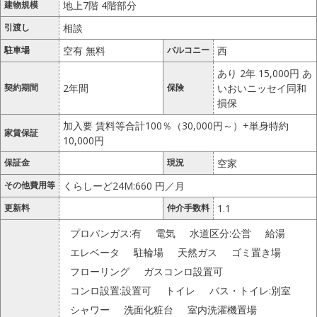
建物規模
地上7階 4階部分
引渡し
相談
駐車場
空有 無料
バルコニー
西
あり 2年 15,000円 あ
契約期間
2年間
保険
いおいニッセイ同和
損保
加入要 賃料等合計100％（30,000円～）+単身特約
家賃保証
10,000円
保証金
現況
空家
その他費用等
くらしーど24M:660 円／月
更新料
仲介手数料
1.1
プロパンガス:有
電気
水道区分:公営
給湯
エレベータ
駐輪場
天然ガス
ゴミ置き場
フローリング
ガスコンロ設置可
コンロ設置:設置可
トイレ
バス・トイレ:別室
シャワー
洗面化粧台
室内洗濯機置場