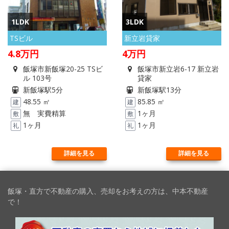
1LDK
3LDK
TSビル
新立岩貸家
4.8
万円
4
万円
飯塚市新飯塚20-25 TSビ
飯塚市新立岩6-17 新立岩
ル 103号
貸家
新飯塚駅5分
新飯塚駅13分
48.55 ㎡
85.85 ㎡
建
建
無 実費精算
1ヶ月
敷
敷
1ヶ月
1ヶ月
礼
礼
詳細を見る
詳細を見る
飯塚・直方で不動産の購入、売却をお考えの方は、中本不動産
で！