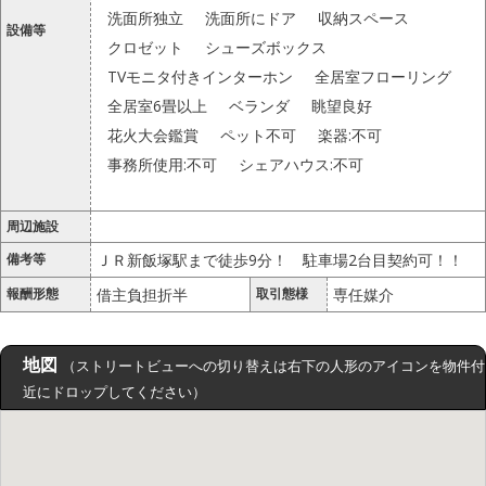
洗面所独立
洗面所にドア
収納スペース
設備等
クロゼット
シューズボックス
TVモニタ付きインターホン
全居室フローリング
全居室6畳以上
ベランダ
眺望良好
花火大会鑑賞
ペット不可
楽器:不可
事務所使用:不可
シェアハウス:不可
周辺施設
備考等
ＪＲ新飯塚駅まで徒歩9分！ 駐車場2台目契約可！！
報酬形態
借主負担折半
取引態様
専任媒介
地図
（ストリートビューへの切り替えは右下の人形のアイコンを物件付
近にドロップしてください）