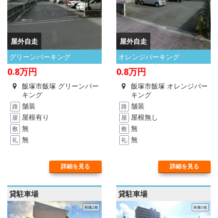
屋外自走
屋外自走
グリーンパーキング
オレンジパーキング
0.8
万円
0.8
万円
飯塚市飯塚 グリーンパー
飯塚市飯塚 オレンジパー
キング
キング
舗装
舗装
路
路
屋根有り
屋根無し
屋
屋
無
無
敷
敷
無
無
礼
礼
詳細を見る
詳細を見る
貸駐車場
貸駐車場
画像2枚
画像5枚