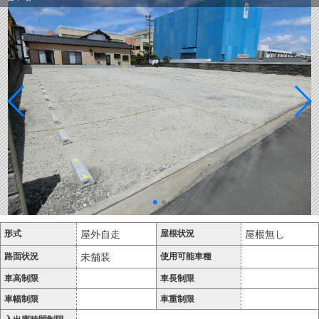
形式
屋外自走
屋根状況
屋根無し
路面状況
未舗装
使用可能車種
車高制限
車長制限
車幅制限
車重制限