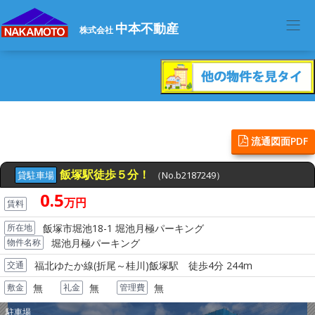
中本不動産
株式会社
流通図面PDF
貸駐車場
（No.b2187249）
0.5
万円
賃料
所在地
飯塚市堀池18-1 堀池月極パーキング
物件名称
堀池月極パーキング
交通
福北ゆたか線(折尾～桂川)飯塚駅 徒歩4分 244m
敷金
無
礼金
無
管理費
無
駐車場