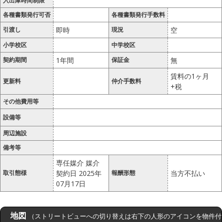
入出庫時間制限
各種書類発行可否
各種書類発行手数料
引渡し
即時
現況
空
小学校区
中学校区
契約期間
1年間
保証金
無
賃料の1ヶ月
更新料
仲介手数料
+税
その他費用等
設備等
周辺施設
備考等
専任媒介 媒介
取引態様
契約日 2025年
報酬形態
当方不払い
07月17日
地図
（ストリートビューへの切り替えは右下の人形のアイコンを物件付