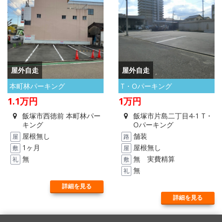
屋外自走
屋外自走
本町林パーキング
T・Oパーキング
1.1
万円
1
万円
飯塚市西徳前 本町林パー
飯塚市片島二丁目4-1 T・
キング
Oパーキング
屋根無し
舗装
路
屋
路
1ヶ月
屋根無し
敷
屋
無
無 実費精算
礼
敷
無
礼
詳細を見る
詳細を見る