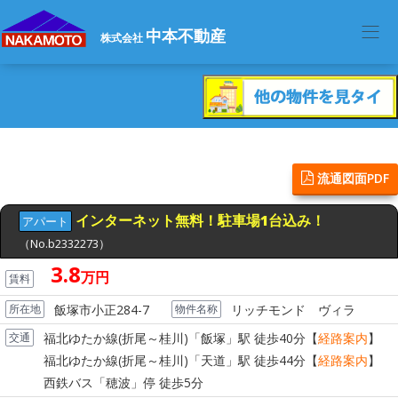
中本不動産
株式会社
流通図面PDF
アパート
（No.b2332273）
3.8
万円
賃料
所在地
飯塚市小正284-7
物件名称
リッチモンド ヴィラ
交通
福北ゆたか線(折尾～桂川)
「飯塚」駅
徒歩40分【
経路案内
】
福北ゆたか線(折尾～桂川)
「天道」駅
徒歩44分【
経路案内
】
西鉄バス
「穂波」停
徒歩5分