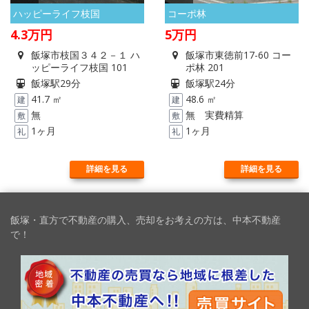
ハッピーライフ枝国
コーポ林
4.3
万円
5
万円
飯塚市枝国３４２－１ ハ
飯塚市東徳前17-60 コー
ッピーライフ枝国 101
ポ林 201
飯塚駅29分
飯塚駅24分
41.7 ㎡
48.6 ㎡
建
建
無
無 実費精算
敷
敷
1ヶ月
1ヶ月
礼
礼
詳細を見る
詳細を見る
飯塚・直方で不動産の購入、売却をお考えの方は、中本不動産
で！