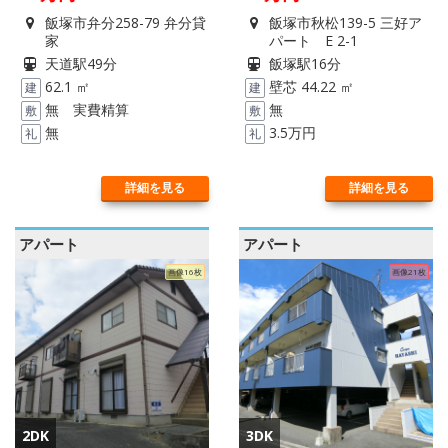
飯塚市弁分258-79 弁分貸
飯塚市秋松139-5 三好ア
家
パート E 2-1
天道駅49分
飯塚駅16分
62.1 ㎡
壁芯 44.22 ㎡
建
建
無 実費精算
無
敷
敷
無
3.5万円
礼
礼
詳細を見る
詳細を見る
アパート
アパート
画像16枚
画像21枚
2DK
3DK