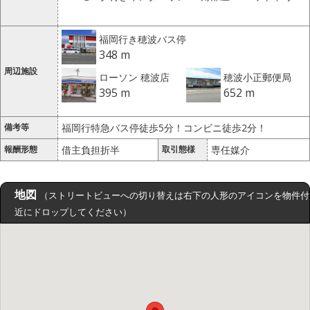
福岡行き穂波バス停
348 m
周辺施設
ローソン 穂波店
穂波小正郵便局
395 m
652 m
備考等
福岡行特急バス停徒歩5分！コンビニ徒歩2分！
報酬形態
借主負担折半
取引態様
専任媒介
地図
（ストリートビューへの切り替えは右下の人形のアイコンを物件付
近にドロップしてください）