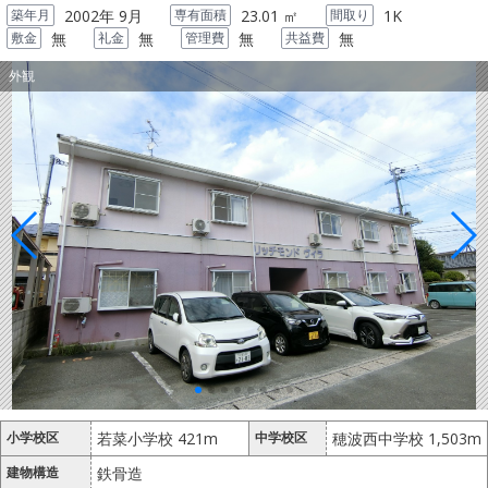
築年月
2002年 9月
専有面積
23.01 ㎡
間取り
1K
敷金
無
礼金
無
管理費
無
共益費
無
外観
小学校区
若菜小学校 421m
中学校区
穂波西中学校 1,503m
建物構造
鉄骨造