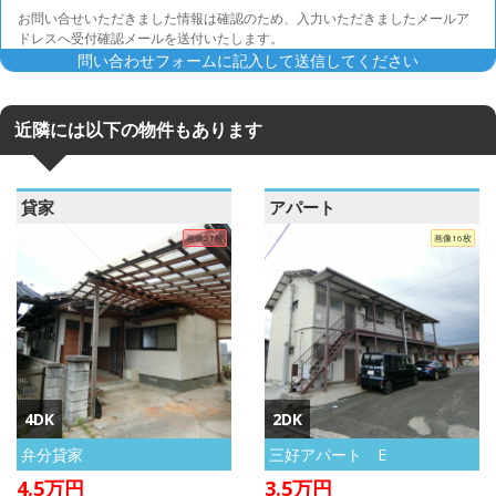
お問い合せいただきました情報は確認のため、入力いただきましたメールア
ドレスへ受付確認メールを送付いたします。
問い合わせフォームに記入して送信してください
近隣には以下の物件もあります
貸家
アパート
画像21枚
画像16枚
4DK
2DK
弁分貸家
三好アパート E
4.5
万円
3.5
万円