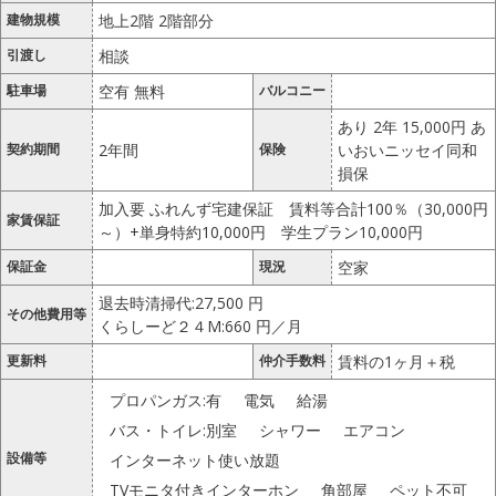
建物規模
地上2階 2階部分
引渡し
相談
駐車場
空有 無料
バルコニー
あり 2年 15,000円 あ
契約期間
2年間
保険
いおいニッセイ同和
損保
加入要 ふれんず宅建保証 賃料等合計100％（30,000円
家賃保証
～）+単身特約10,000円 学生プラン10,000円
保証金
現況
空家
退去時清掃代:27,500 円
その他費用等
くらしーど２４M:660 円／月
更新料
仲介手数料
賃料の1ヶ月＋税
プロパンガス:有
電気
給湯
バス・トイレ:別室
シャワー
エアコン
設備等
インターネット使い放題
TVモニタ付きインターホン
角部屋
ペット不可